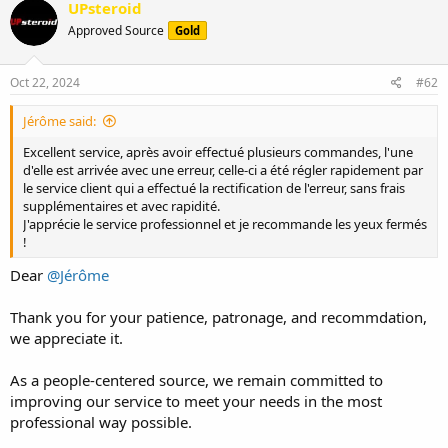
c
UPsteroid
t
Approved Source
Gold
i
o
n
s
Oct 22, 2024
#62
:
Jérôme said:
Excellent service, après avoir effectué plusieurs commandes, l'une
d'elle est arrivée avec une erreur, celle-ci a été régler rapidement par
le service client qui a effectué la rectification de l'erreur, sans frais
supplémentaires et avec rapidité.
J'apprécie le service professionnel et je recommande les yeux fermés
!
Dear
@Jérôme
Thank you for your patience, patronage, and recommdation,
we appreciate it.
As a people-centered source, we remain committed to
improving our service to meet your needs in the most
professional way possible.