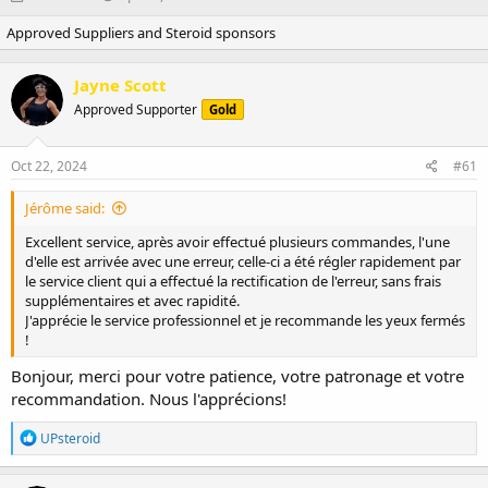
h
t
Approved Suppliers and Steroid sponsors
r
a
e
r
a
t
Jayne Scott
d
d
Approved Supporter
s
a
Gold
t
t
a
e
Oct 22, 2024
#61
r
t
Jérôme said:
e
r
Excellent service, après avoir effectué plusieurs commandes, l'une
d'elle est arrivée avec une erreur, celle-ci a été régler rapidement par
le service client qui a effectué la rectification de l'erreur, sans frais
supplémentaires et avec rapidité.
J'apprécie le service professionnel et je recommande les yeux fermés
!
Bonjour, merci pour votre patience, votre patronage et votre
recommandation. Nous l'apprécions!
R
UPsteroid
e
a