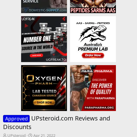
UPsteroid.com Reviews and
Approved
Discounts
T
S
UPsteroid
Apr 21, 2022